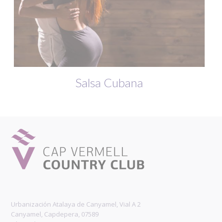
Salsa Cubana
Urbanización Atalaya de Canyamel, Vial A 2
Canyamel, Capdepera, 07589