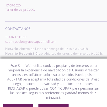
17-09-2020
Taller de yoga CVCC.
CONTÁCTANOS
+34 871 811 811
countryclub@grupocapvermell.com
Horario
: Abierto de lunes a domingo de 07.30 h a 22.00 h
Horario Hedonist Club
: Abiertos de lunes a domingo de 9 a 22 h.
SÍGUENOS
Este Sitio Web utiliza cookies propias y de terceros para
mejorar la experiencia de navegación del Usuario y realizar
análisis estadísticos sobre su utilización. Puede pulsar
ACEPTAR para aceptar la totalidad de condiciones del Aviso
ES
EN
DE
Legal, Política de Privacidad y la Política de Cookies,
RECHAZAR o puede pulsar CONFIGURAR para personalizar
las cookies según sus preferencias (tardará menos de 5
minutos).